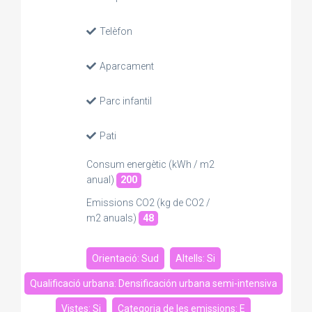
Telèfon
Aparcament
Parc infantil
Pati
Consum energètic (kWh / m2
anual)
200
Emissions CO2 (kg de CO2 /
m2 anuals)
48
Orientació: Sud
Altells: Si
Qualificació urbana: Densificación urbana semi-intensiva
Vistes: Si
Categoria de les emissions: E