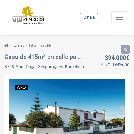
Català
Llistat
Fitxa immoble
2
Casa de 415m
en calle puigcigró, en Sant Cugat Sesgarrigues, Barcelona
394.000€
2
2
415m
| 949€/m
8798, Sant Cugat Sesgarrigues, Barcelona
VENDA