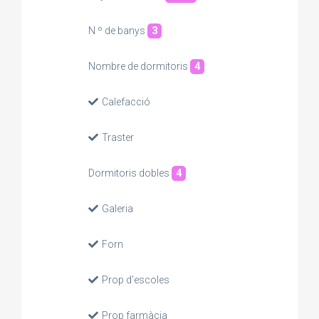
N º de banys
3
Nombre de dormitoris
4
Calefacció
Traster
Dormitoris dobles
4
Galeria
Forn
Prop d'escoles
Prop farmàcia