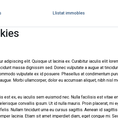
s
Llistat immobles
okies
dipiscing elit. Quisque ut lacinia ex. Curabitur iaculis elit lorem, 
cidunt massa dignissim sed. Donec vulputate a augue at tincidun
 commodo vulputate ex id posuere. Phasellus at condimentum puru
ugue. Morbi ullamcorper, dolor eu accumsan aliquet, nibh nisl mol
s est ex, eu iaculis sem euismod nec. Nulla facilisis est vitae e
celerisque convallis ipsum. Ut id nulla mauris. Proin placerat, mi 
 felis. Nullam tincidunt urna eu cursus sagittis. Aenean id sagittis
per lacinia. Etiam sit amet imperdiet diam, eget congue mi. Sed sa