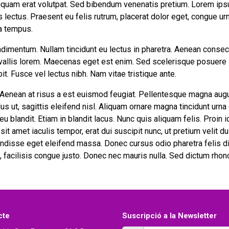
liquam erat volutpat. Sed bibendum venenatis pretium. Lorem ips
es lectus. Praesent eu felis rutrum, placerat dolor eget, congue 
 a tempus.
ondimentum. Nullam tincidunt eu lectus in pharetra. Aenean consec
nvallis lorem. Maecenas eget est enim. Sed scelerisque posuere la
t. Fusce vel lectus nibh. Nam vitae tristique ante.
 Aenean at risus a est euismod feugiat. Pellentesque magna augu
lus ut, sagittis eleifend nisl. Aliquam ornare magna tincidunt urna
 blandit. Etiam in blandit lacus. Nunc quis aliquam felis. Proin id
it amet iaculis tempor, erat dui suscipit nunc, ut pretium velit d
isse eget eleifend massa. Donec cursus odio pharetra felis di
, facilisis congue justo. Donec nec mauris nulla. Sed dictum rhon
cte
Suscripció a la Newsletter