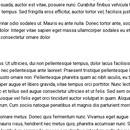
suada, auctor est vitae, posuere nunc. Curabitur finibus vehicula
empus. Sed fringilla eros efficitur, auctor tortor vel, facilisis jus
inar odio sodales ut. Mauris eu ante nulla. Donec tortor ante, s
 dolor. Integer vitae sapien eget massa ullamcorper sodales eu et
 consectetur ornare dolor.
us. Ut ultricies, dui non pellentesque tempus, dolor lacus facilis
, nec pellentesque ante laoreet. Praesent tristique pellentesque l
usto ornare non. Pellentesque pharetra quam ac nibh iaculis, eu t
mper augue et libero gravida, vitae tempus orci porttitor. Nunc le
 et tellus sed augue consectetur ultricies et ut felis. Sed sem o
uisque vel felis eget orci tincidunt auctor volutpat in quam. Ali
trum. Cum sociis natoque penatibus et magnis dis parturient mont
 id, ornare metus. Donec quis fermentum nunc. Vivamus eget augu
auris risus, hendrerit nec metus quis, pharetra accumsan nunc. 