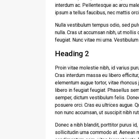
interdum ac. Pellentesque ac arcu male
ipsum a tellus faucibus, nec mattis orci t
Nulla vestibulum tempus odio, sed pulv
nulla. Cras ut accumsan nibh, ut mollis
feugiat. Nunc vitae mi urna. Vestibulum
Heading 2
Proin vitae molestie nibh, id varius pur
Cras interdum massa eu libero efficitur
elementum augue tortor, vitae rhoncus j
libero in feugiat feugiat. Phasellus se
semper, dictum vestibulum felis. Donec
posuere orci. Cras eu ultrices augue. Q
non nunc accumsan, ut suscipit nibh ru
Donec a nibh blandit, porttitor purus
sollicitudin urna commodo at. Aenean m