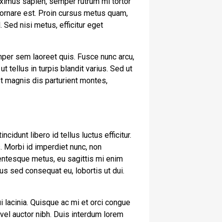
ximus sapien, semper rutrum mi tortor
t ornare est. Proin cursus metus quam,
 Sed nisi metus, efficitur eget
mper sem laoreet quis. Fusce nunc arcu,
ut tellus in turpis blandit varius. Sed ut
et magnis dis parturient montes,
cidunt libero id tellus luctus efficitur.
. Morbi id imperdiet nunc, non
lentesque metus, eu sagittis mi enim
us sed consequat eu, lobortis ut dui.
i lacinia. Quisque ac mi et orci congue
vel auctor nibh. Duis interdum lorem