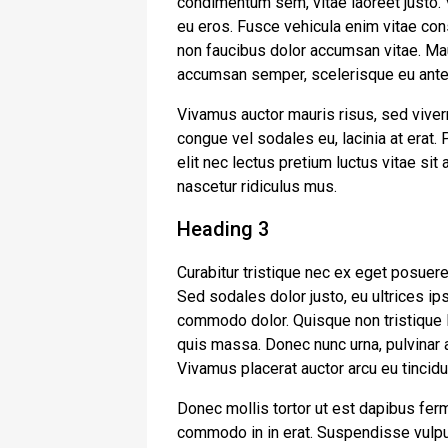
condimentum sem, vitae laoreet justo.
eu eros. Fusce vehicula enim vitae cons
non faucibus dolor accumsan vitae. Maur
accumsan semper, scelerisque eu ante
Vivamus auctor mauris risus, sed viver
congue vel sodales eu, lacinia at erat. Ph
elit nec lectus pretium luctus vitae si
nascetur ridiculus mus.
Heading 3
Curabitur tristique nec ex eget posuere. 
Sed sodales dolor justo, eu ultrices ip
commodo dolor. Quisque non tristique l
quis massa. Donec nunc urna, pulvinar a
Vivamus placerat auctor arcu eu tincidu
Donec mollis tortor ut est dapibus ferm
commodo in in erat. Suspendisse vulput