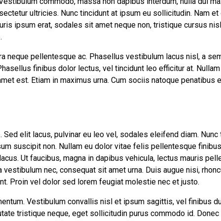
 Vestibulum commodo, massa non dapibus interdum, nulla dui ma
ectetur ultricies. Nunc tincidunt at ipsum eu sollicitudin. Nam e
is ipsum erat, sodales sit amet neque non, tristique cursus nisl.
.
ra neque pellentesque ac. Phasellus vestibulum lacus nisl, a se
asellus finibus dolor lectus, vel tincidunt leo efficitur at. Nullam 
t amet est. Etiam in maximus urna. Cum sociis natoque penatibus 
Sed elit lacus, pulvinar eu leo vel, sodales eleifend diam. Nunc tin
sum suscipit non. Nullam eu dolor vitae felis pellentesque finibus
acus. Ut faucibus, magna in dapibus vehicula, lectus mauris pel
 vestibulum nec, consequat sit amet urna. Duis augue nisi, rhonc
nt. Proin vel dolor sed lorem feugiat molestie nec et justo.
entum. Vestibulum convallis nisl et ipsum sagittis, vel finibus du
ate tristique neque, eget sollicitudin purus commodo id. Donec 