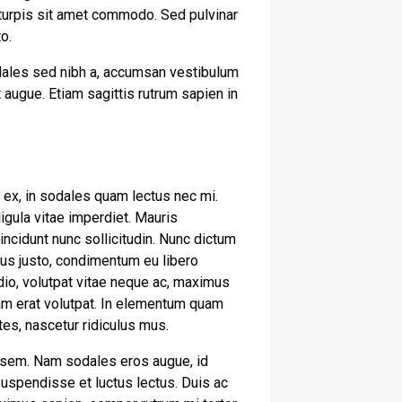
 turpis sit amet commodo. Sed pulvinar
to.
odales sed nibh a, accumsan vestibulum
 augue. Etiam sagittis rutrum sapien in
is ex, in sodales quam lectus nec mi.
igula vitae imperdiet. Mauris
incidunt nunc sollicitudin. Nunc dictum
ctus justo, condimentum eu libero
dio, volutpat vitae neque ac, maximus
quam erat volutpat. In elementum quam
es, nascetur ridiculus mus.
e sem. Nam sodales eros augue, id
Suspendisse et luctus lectus. Duis ac