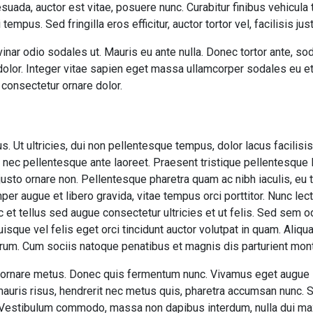
suada, auctor est vitae, posuere nunc. Curabitur finibus vehicula
empus. Sed fringilla eros efficitur, auctor tortor vel, facilisis jus
inar odio sodales ut. Mauris eu ante nulla. Donec tortor ante, s
 dolor. Integer vitae sapien eget massa ullamcorper sodales eu et
 consectetur ornare dolor.
us. Ut ultricies, dui non pellentesque tempus, dolor lacus facilis
, nec pellentesque ante laoreet. Praesent tristique pellentesque l
usto ornare non. Pellentesque pharetra quam ac nibh iaculis, eu t
mper augue et libero gravida, vitae tempus orci porttitor. Nunc le
 et tellus sed augue consectetur ultricies et ut felis. Sed sem o
uisque vel felis eget orci tincidunt auctor volutpat in quam. Ali
trum. Cum sociis natoque penatibus et magnis dis parturient mont
 id, ornare metus. Donec quis fermentum nunc. Vivamus eget augu
auris risus, hendrerit nec metus quis, pharetra accumsan nunc. 
 Vestibulum commodo, massa non dapibus interdum, nulla dui ma