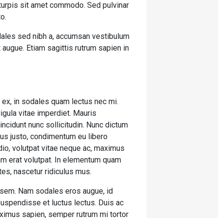
 turpis sit amet commodo. Sed pulvinar
to.
odales sed nibh a, accumsan vestibulum
 augue. Etiam sagittis rutrum sapien in
is ex, in sodales quam lectus nec mi.
igula vitae imperdiet. Mauris
incidunt nunc sollicitudin. Nunc dictum
ctus justo, condimentum eu libero
dio, volutpat vitae neque ac, maximus
quam erat volutpat. In elementum quam
es, nascetur ridiculus mus.
e sem. Nam sodales eros augue, id
Suspendisse et luctus lectus. Duis ac
ximus sapien, semper rutrum mi tortor