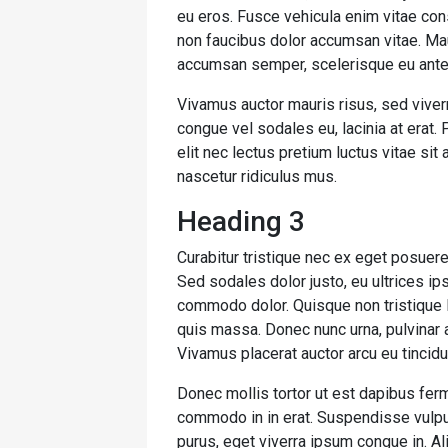
eu eros. Fusce vehicula enim vitae cons
non faucibus dolor accumsan vitae. Maur
accumsan semper, scelerisque eu ante
Vivamus auctor mauris risus, sed viver
congue vel sodales eu, lacinia at erat. Ph
elit nec lectus pretium luctus vitae si
nascetur ridiculus mus.
Heading 3
Curabitur tristique nec ex eget posuere. 
Sed sodales dolor justo, eu ultrices ip
commodo dolor. Quisque non tristique l
quis massa. Donec nunc urna, pulvinar a
Vivamus placerat auctor arcu eu tincidu
Donec mollis tortor ut est dapibus ferm
commodo in in erat. Suspendisse vulput
purus, eget viverra ipsum congue in. A