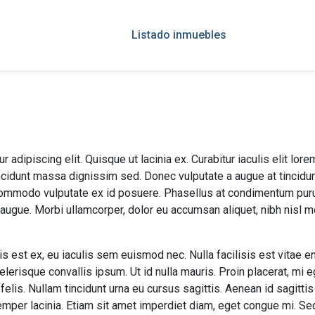
Listado inmuebles
dipiscing elit. Quisque ut lacinia ex. Curabitur iaculis elit lorem, 
cidunt massa dignissim sed. Donec vulputate a augue at tincidun
 commodo vulputate ex id posuere. Phasellus at condimentum puru
ugue. Morbi ullamcorper, dolor eu accumsan aliquet, nibh nisl mol
s est ex, eu iaculis sem euismod nec. Nulla facilisis est vitae e
celerisque convallis ipsum. Ut id nulla mauris. Proin placerat, mi 
 felis. Nullam tincidunt urna eu cursus sagittis. Aenean id sagittis
per lacinia. Etiam sit amet imperdiet diam, eget congue mi. Sed sa