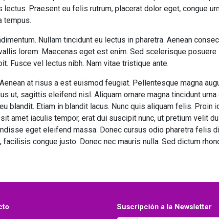
es lectus. Praesent eu felis rutrum, placerat dolor eget, congue 
 a tempus.
ondimentum. Nullam tincidunt eu lectus in pharetra. Aenean consec
nvallis lorem. Maecenas eget est enim. Sed scelerisque posuere la
t. Fusce vel lectus nibh. Nam vitae tristique ante.
 Aenean at risus a est euismod feugiat. Pellentesque magna augu
lus ut, sagittis eleifend nisl. Aliquam ornare magna tincidunt urna
 blandit. Etiam in blandit lacus. Nunc quis aliquam felis. Proin id
it amet iaculis tempor, erat dui suscipit nunc, ut pretium velit d
isse eget eleifend massa. Donec cursus odio pharetra felis di
, facilisis congue justo. Donec nec mauris nulla. Sed dictum rhon
cto
Suscripción a la Newsletter