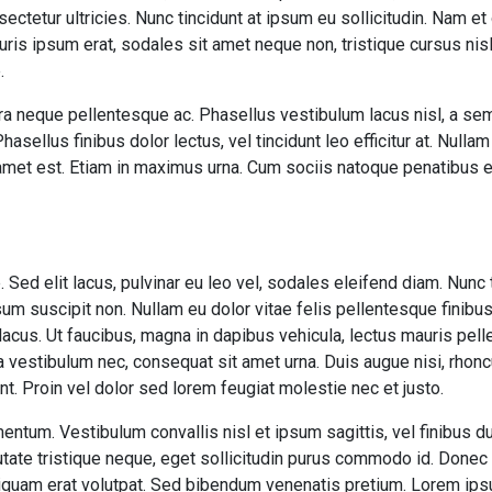
ectetur ultricies. Nunc tincidunt at ipsum eu sollicitudin. Nam e
is ipsum erat, sodales sit amet neque non, tristique cursus nisl.
.
ra neque pellentesque ac. Phasellus vestibulum lacus nisl, a se
asellus finibus dolor lectus, vel tincidunt leo efficitur at. Nullam 
t amet est. Etiam in maximus urna. Cum sociis natoque penatibus 
Sed elit lacus, pulvinar eu leo vel, sodales eleifend diam. Nunc tin
sum suscipit non. Nullam eu dolor vitae felis pellentesque finibus
acus. Ut faucibus, magna in dapibus vehicula, lectus mauris pel
 vestibulum nec, consequat sit amet urna. Duis augue nisi, rhonc
nt. Proin vel dolor sed lorem feugiat molestie nec et justo.
entum. Vestibulum convallis nisl et ipsum sagittis, vel finibus du
ate tristique neque, eget sollicitudin purus commodo id. Donec 
liquam erat volutpat. Sed bibendum venenatis pretium. Lorem ips