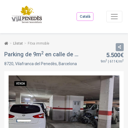
Català
Llistat
Fitxa immoble
2
Parking de 9m
en calle de mossèn coy, 8, en Vilafranca del Penedès, Barcelona
5.500€
2
2
9m
| 611€/m
8720, Vilafranca del Penedès, Barcelona
VENDA