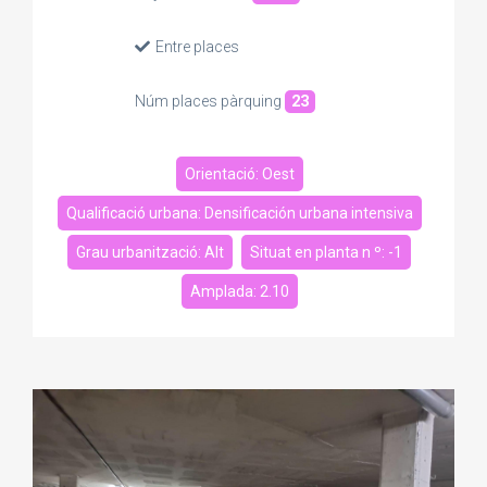
Entre places
Núm places pàrquing
23
Orientació: Oest
Qualificació urbana: Densificación urbana intensiva
Grau urbanització: Alt
Situat en planta n º: -1
Amplada: 2.10