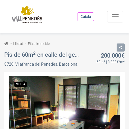
Català
Llistat
Fitxa immoble
2
Pis de 60m
en calle del general prim, en Vilafranca del Penedès, Barcelona
200.000€
2
2
60m
| 3.333€/m
8720, Vilafranca del Penedès, Barcelona
VENDA