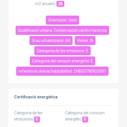
m2 anuals)
26
Orientació: Oest
Qualificació urbana: Conservación centro histórico
Grau urbanització: Alt
Vistes: Si
Categoria de les emissions: E
Categoria del consum energètic: E
referència cèdula habitabilitat: CHB03790925001
Certificació energètica
Categoria de les
Categoria del consum
emissions
E
energètic
E