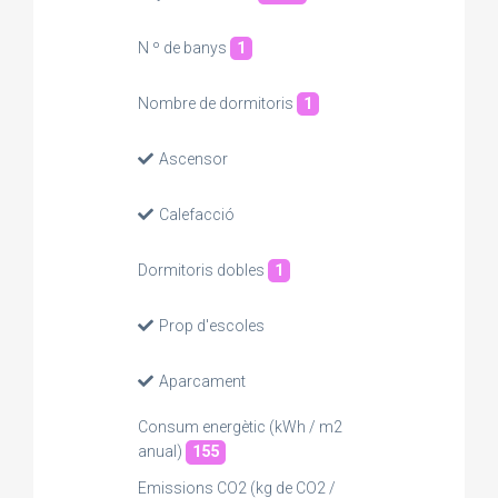
N º de banys
1
Nombre de dormitoris
1
Ascensor
Calefacció
Dormitoris dobles
1
Prop d'escoles
Aparcament
Consum energètic (kWh / m2
anual)
155
Emissions CO2 (kg de CO2 /